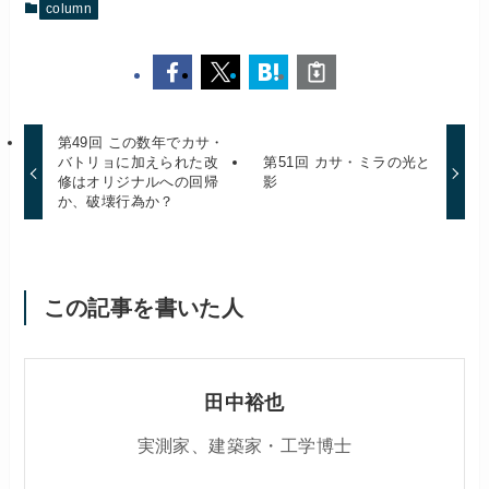
column
第49回 この数年でカサ・
バトリョに加えられた改
第51回 カサ・ミラの光と
修はオリジナルへの回帰
影
か、破壊行為か？
この記事を書いた人
田中裕也
実測家、建築家・工学博士