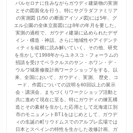
バルセロナに住みながらガウディ建築物の実測
とその図面化を行う。特にサグラダファミリア
の実測図 (1/50 の断面アイソメ図)には5年、グ
エル公園の全体立面図には8年の年月を要した。
実測の過程で、ガウディ建築に込められたデザ
イン・構造・神話、さらに地域性やアイデンテ
ィティを縦横に読み解いていく。その他、研究
を生かして1998年からユネスコ・フォーラムの
招請を受けてベラクルスのサン・ホワン・デ・
ウルワ城塞修復計画ワークショップをする。以
来、全国において、ガウディ、実測、 歴史、コ
ード、作図についての説明を60回以上の展示
会・講演会、まちづくりワークショップ活動と
共に進めて現在に至る。特にガウディの煉瓦構
造とその素材を生かした応用として北海道江別
市のモニュメントBT1をはじめとして、ガウデ
ィの生誕の町リウドムスでのアルブレ広場では
日本とスペインの特性を生かした改修計画、ガ