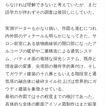
らなければ理解できないと考えていたが、まだ
語学力が伴わずその調査は後回しにしていた。
実測データーもかなり揃い、作図も進むにつれ
内外部のディテールも明らかになってきた。サ
ロン前室にある放物曲線状の開口部になったア
ルコーブの暖炉や二重構造による通気システ
ム、パティオ面の複雑な採光システム、既存と
増改築の変遷、尖塔部の幾何学的裏付け、そし
てガウディ建築の十八番ともいえる階段室と通
気塔の融合体に破砕タイル仕上げは世界的にガ
ウディ建築を象徴させている。
最初の作図ではその程度までの検討であった。
具体的な全体の断面アイソメ図制作はまだ鉛筆