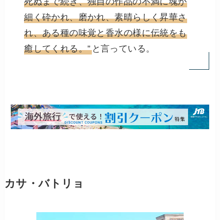
死ぬまで続き、独自の作品の不満に魂が
細く砕かれ、磨かれ、素晴らしく昇華さ
れ、ある種の味覚と香水の様に伝統をも
癒してくれる。”
と言っている。
カサ・バトリョ