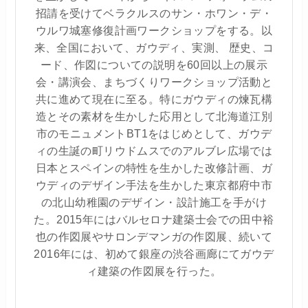
招請を受けてベラクルスのサン・ホワン・デ・
ウルワ城塞修復計画ワークショップをする。以
来、全国において、ガウディ、実測、 歴史、コ
ード、作図についての説明を60回以上の展示
会・講演会、まちづくりワークショップ活動と
共に進めて現在に至る。特にガウディの煉瓦構
造とその素材を生かした応用として北海道江別
市のモニュメントBT1をはじめとして、ガウデ
ィの生誕の町リウドムスでのアルブレ広場では
日本とスペインの特性を生かした改修計画、ガ
ウディのデザイン手法を生かした東京都府中市
の北山幼稚園のデザイン・設計施工を手がけ
た。2015年にはバルセロナ建築士会での田中裕
也の作図展やサロンデマンガの作図展、続いて
2016年には、初めて銀座の渋谷画廊にてガウデ
ィ建築の作図展を行った。