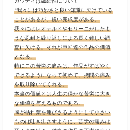
ガウディは繊細性について
“我々には巧妙さと良い知識に欠けている
ことがあるが、鋭い完成度がある。
我々にはレオナルドやセリーニがしたよ
うな忍耐と繰り返しによる長く難しい調
査に欠ける。それが巨匠達の作品の価値
となる。
特にこの苦労の痛みは、作品がすばやく
できるようになって初めて、拷問の痛み
を取り除いてくれる。
本当の価値とは人生の僅かな苦労に大き
な価値を与えるものである。
風が枯れ葉を運びさるようにして小さい
ものは吐き出さすように、苦労の痛みは