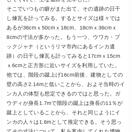
そこでいつもの癖がまた出て、その遺跡の日干
し煉瓦を計ってみる。するとサイズは様々では
あるが36cmｘ50cmｘ18cm、18cmｘ36cmｘ
8cmの寸法が多かった。もう一つ、ウワカ・プ
ックジャナ（というリマ市内にあるインカ遺
跡）の日干し煉瓦も計ってみると17cmｘ15cm
ｘ6cmと正方形に近いサイズを利用していた。
他では、階段の蹴上げ16cm前後、建物としての
壁の高さ2.14mと低いことから、およそ当時のイ
ンカ人の体型も想定できるのではと思った。ガ
ウディが身長1.7mで階段の蹴上は身長の11％が
蹴上としていることから、それと同じようにイ
ンカの人々は1.6mとして推定できる。そう思っ
てその寸法について、私を案内してくれた博物