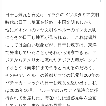
日干し煉瓦と言えば, イラクのメソポタミア文明
時代の日干し煉瓦を始め、中国文明もしかり、
他にメキシコのマヤ文明やペルーのインカ文明
にもその日干し煉瓦が見られる。 これは偶然
にしては面白い現象だが、日干し煉瓦は、東洋
で発達していたことがそれから洞察できる。ア
ジアからアメリカに流れたアジア人種がインデ
ィオとなり南米にまで至ると言えるのだろう。
その中で、ペルーの首都リマでの紀元前200年の
パチャカ・マックの日干し煉瓦を想い出す。私
は2003年10月、ペルーでのガウディ講演会に招
待されて出席した。滞在中には遺跡見学を企画
してくれて、主な遺跡を見学した。