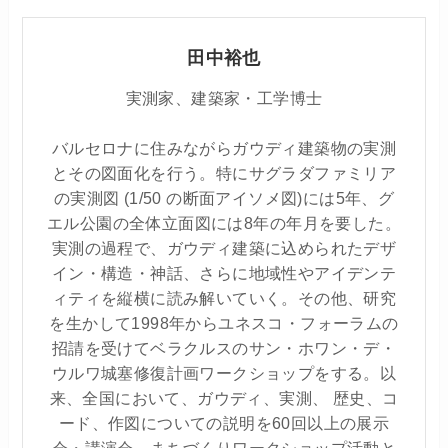
田中裕也
実測家、建築家・工学博士
バルセロナに住みながらガウディ建築物の実測
とその図面化を行う。特にサグラダファミリア
の実測図 (1/50 の断面アイソメ図)には5年、グ
エル公園の全体立面図には8年の年月を要した。
実測の過程で、ガウディ建築に込められたデザ
イン・構造・神話、さらに地域性やアイデンテ
ィティを縦横に読み解いていく。その他、研究
を生かして1998年からユネスコ・フォーラムの
招請を受けてベラクルスのサン・ホワン・デ・
ウルワ城塞修復計画ワークショップをする。以
来、全国において、ガウディ、実測、 歴史、コ
ード、作図についての説明を60回以上の展示
会・講演会、まちづくりワークショップ活動と